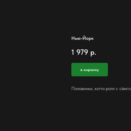
Нью-Йорк
1 979
р.
в корзину
Половинки, хотто ролл с сёмго