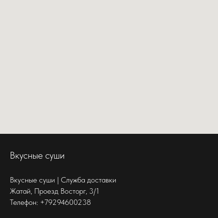
Вкусные суши
Вкусные суши | ​Служба доставки
Жатай, Проезд Восторг, 3/1
Телефон: +79294600238